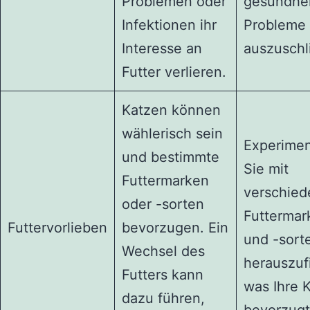
Problemen oder
gesundhei
Infektionen ihr
Probleme
Interesse an
auszuschl
Futter verlieren.
Katzen können
wählerisch sein
Experimen
und bestimmte
Sie mit
Futtermarken
verschie
oder -sorten
Futtermar
Futtervorlieben
bevorzugen. Ein
und -sort
Wechsel des
herauszuf
Futters kann
was Ihre 
dazu führen,