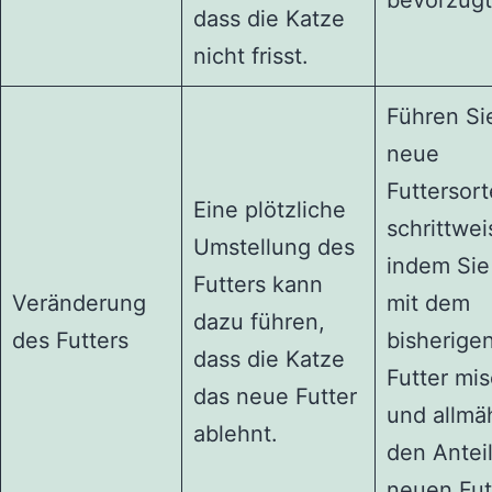
bevorzugt
dass die Katze
nicht frisst.
Führen Si
neue
Futtersor
Eine plötzliche
schrittwei
Umstellung des
indem Sie
Futters kann
Veränderung
mit dem
dazu führen,
des Futters
bisherige
dass die Katze
Futter mi
das neue Futter
und allmä
ablehnt.
den Antei
neuen Fut