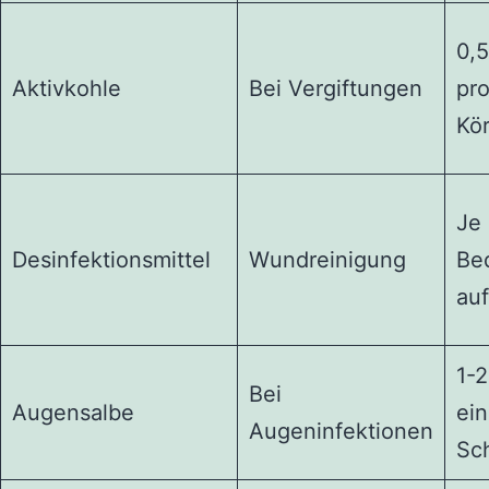
0,
Aktivkohle
Bei Vergiftungen
pro
Kö
Je
Desinfektionsmittel
Wundreinigung
Be
au
1-2
Bei
Augensalbe
ei
Augeninfektionen
Sc